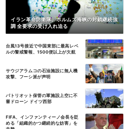
イラン革命防衛隊、ホルムズ海峡の封鎖継続強
調 全要求の受け入れ迫る
台風13号接近で中国東部に最高レベ
ルの警戒警報、1500便以上が欠航
サウジアラムコの石油施設に無人機
攻撃、フーシ派が声明
パトリオット保管の軍施設上空に不
審ドローン ドイツ西部
FIFA、インファンティーノ会長を貶
める「組織的かつ継続的な妨害」を