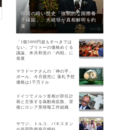
韓国の暗い歴史「強制的な国際養
子縁組」、大統領が真相解明を約
束
「1個3000円超もすべきでは
ない」ブリトーの価格めぐる
議論、米共和党の「内戦」に
発展
マラドーナさんの「神の手」
ボール、今月競売に 落札予想
価格は1千万ドル
ドイツでメルツ首相が辞任計
画と主張する偽動画拡散、背
後にロシア系情報工作組織
サウジ、トルコ、パキスタン
が共同防衛協定締結