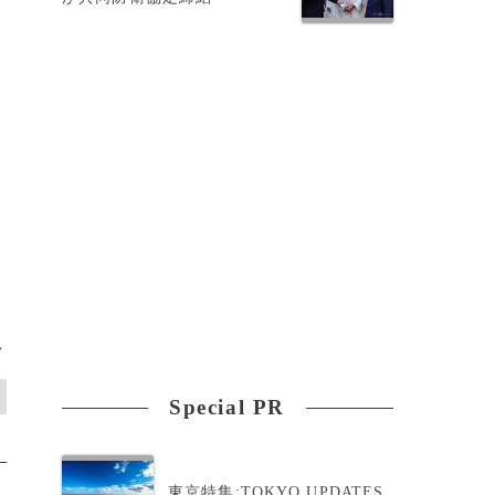
>
Special PR
東京特集:TOKYO UPDATES