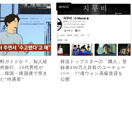
料ガイドか？」知人経
韓流トップスターの「隣人」登
州旅行、20代男性が
録者400万人目前のユーチュー
…韓国・帰国便で突き
バー、77億ウォン高級賃貸を
た“待遇差”
公開