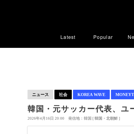
Latest
Popular
N
ニュース
社会
KOREA WAVE
MONEYT
韓国・元サッカー代表、ユ
2026年4月16日 20:00
発信地：韓国 [
韓国・北朝鮮
]