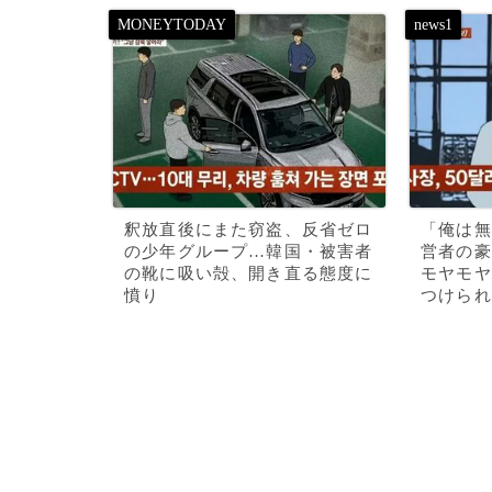
釈放直後にまた窃盗、反省ゼロ
「俺は無
の少年グループ…韓国・被害者
営者の豪
の靴に吸い殻、開き直る態度に
モヤモヤ
憤り
つけられ