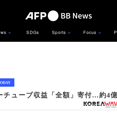
ews
SDGs
Sports
Focus
P
∨
∨
∨
ODAY
ーチューブ収益「全額」寄付…約4