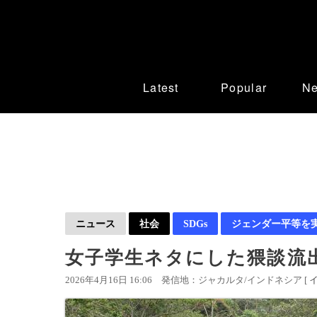
Latest
Popular
N
ニュース
社会
SDGs
ジェンダー平等を
女子学生ネタにした猥談流出
2026年4月16日 16:06
発信地：ジャカルタ/インドネシア [