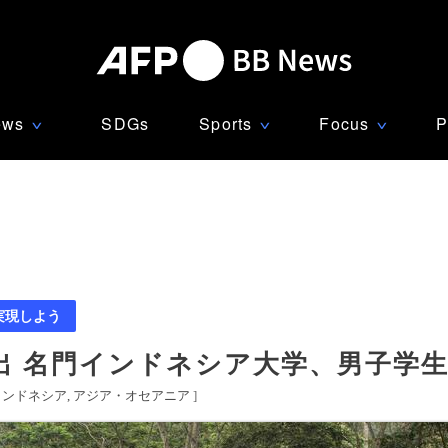
ews
SDGs
Sports
Focus
P
∨
∨
∨
実現しよう
 名門インドネシア大学、男子学生
インドネシア
アジア・オセアニア
]