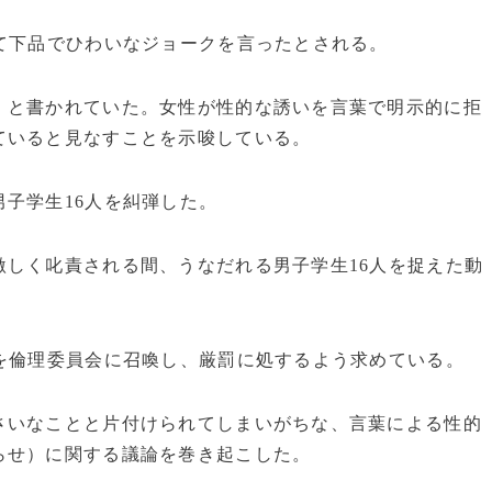
て下品でひわいなジョークを言ったとされる。
」と書かれていた。女性が性的な誘いを言葉で明示的に拒
ていると見なすことを示唆している。
子学生16人を糾弾した。
しく叱責される間、うなだれる男子学生16人を捉えた動
を倫理委員会に召喚し、厳罰に処するよう求めている。
さいなことと片付けられてしまいがちな、言葉による性的
らせ）に関する議論を巻き起こした。