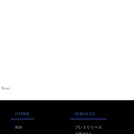
News
OTHER
SERVICES
RSS
プレスリリース
AFP WAA