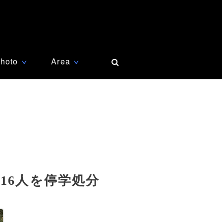
hoto
Area
∨
∨
16人を停学処分