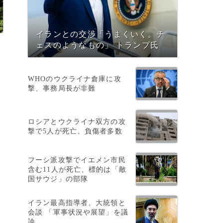
イランとの交渉「うまくいく。チ
ェスのようなもの」 トランプ氏
WHOのウクライナ倉庫に攻
撃、事務局長が非難
ロシアとウクライナ双方の攻
撃で5人が死亡、負傷者多数
フーシ派攻撃でイエメン市民
含む11人が死亡、標的は「敵
国サウジ」の部隊
イラン最高指導者、大統領と
会談 「軍事状況や展望」を議
論