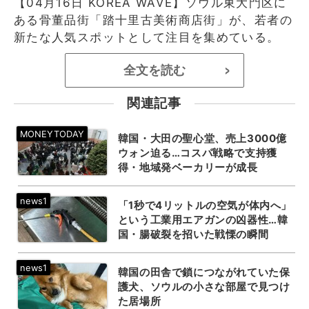
【04月16日 KOREA WAVE】ソウル東大門区に
ある骨董品街「踏十里古美術商店街」が、若者の
新たな人気スポットとして注目を集めている。
全文を読む
>
関連記事
韓国・大田の聖心堂、売上3000億
ウォン迫る…コスパ戦略で支持獲
得・地域発ベーカリーが成長
「1秒で4リットルの空気が体内へ」
という工業用エアガンの凶器性…韓
国・腸破裂を招いた戦慄の瞬間
韓国の田舎で鎖につながれていた保
護犬、ソウルの小さな部屋で見つけ
た居場所