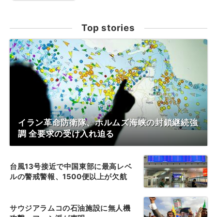
Top stories
イラン革命防衛隊、ホルムズ海峡の封鎖継続強
調 全要求の受け入れ迫る
台風13号接近で中国東部に最高レベ
ルの警戒警報、1500便以上が欠航
サウジアラムコの石油施設に無人機