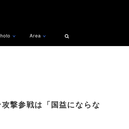
hoto
Area
∨
∨
ン攻撃参戦は「国益にならな