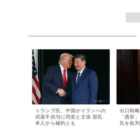
トランプ氏、中国がイランへの
出口戦略
武器不供与に同意と主張 習氏
「愚挙」
本人から確約とも
氏を批判