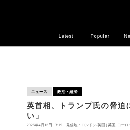
Latest
Popular
N
ニュース
政治・経済
英首相、トランプ氏の脅迫
い」
2026年4月16日 13:19
発信地：ロンドン/英国 [
英国
ヨーロ