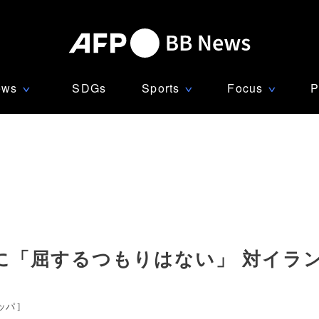
ews
SDGs
Sports
Focus
P
∨
∨
∨
に「屈するつもりはない」 対イラ
ッパ
]