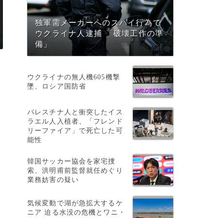
独軍需メーカーへのスパイ行為で
ウクライナ人逮捕 「破壊工作の準
備」
ウクライナの無人機605機撃
墜、ロシア国防省
パレスチナ人と衝突したイス
ラエル人入植者、「フレンド
リーファイア」で死亡した可
能性
韓国サッカー協会を家宅捜
索、洪明甫前監督就任めぐり
業務妨害の疑い
気候変動で湖が急拡大するケ
ニア 迫る水没の危機とワニ・