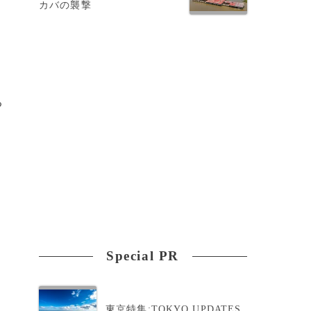
カバの襲撃
る
Special PR
東京特集:TOKYO UPDATES