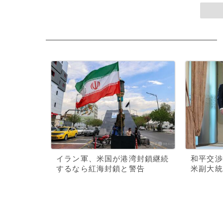
イラン軍、米国が港湾封鎖継続
和平交渉
するなら紅海封鎖と警告
米副大統