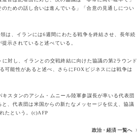
そのための話し合いは進んでいる」「合意の見通しについ
統領は、イランには6週間にわたる戦争を終結させ、長年続
が提示されていると述べている。
トに対し、イランとの交戦終結に向けた協議の第2ラウン
る可能性があると述べ、さらにFOXビジネスには戦争は
パキスタンのアシム・ムニール陸軍参謀長が率いる代表団
ると、代表団は米国からの新たなメッセージを伝え、協議
たという。(c)AFP
政治・経済 一覧へ