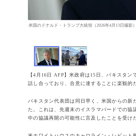
米国のドナルド・トランプ大統領（2026年4月13日撮影）。(c)Br
【4月16日 AFP】米政府は15日、パキス
話し合っており、合意に達することに楽観的
パキスタン代表団は同日早く、米国からの新
た。これは、先週末のイスラマバードでの協
中の協議再開の可能性に言及したことを受け
米ホワイトハウスのキャロライン・レビット