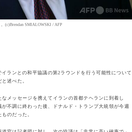
endan SMIALOWSKI / AFP
タンでイランとの和平協議の第2ラウンドを行う可能性について
だと述べた。
たなメッセージを携えてイランの首都テヘランに到着し
議が不調に終わった後、ドナルド・トランプ大統領が今週
たものだった。
報道官は記者団に対し、次の協議は「非常に高い確率で」