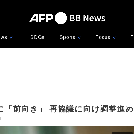
ews
SDGs
Sports
Focus
P
∨
∨
∨
に「前向き」 再協議に向け調整進
]