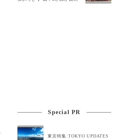
ド
Special PR
>
東京特集:TOKYO UPDATES