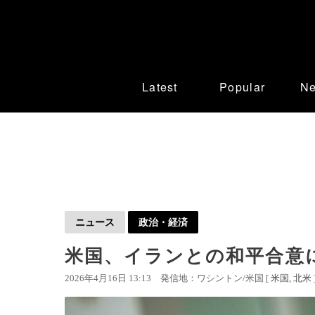
Latest
Popular
N
ニュース
政治・経済
米国、イランとの和平合意
2026年4月16日 13:13
発信地：ワシントン/米国 [
米国
北米