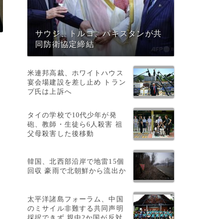
サウジ、トルコ、パキスタンが共
同防衛協定締結
米連邦高裁、ホワイトハウス
宴会場建設を差し止め トラン
プ氏は上訴へ
タイの学校で10代少年が発
砲、教師・生徒ら6人殺害 祖
父母殺害した後移動
韓国、北西部沿岸で地雷15個
回収 豪雨で北朝鮮から流出か
太平洋諸島フォーラム、中国
のミサイル非難する共同声明
採択できず 親中2か国が反対