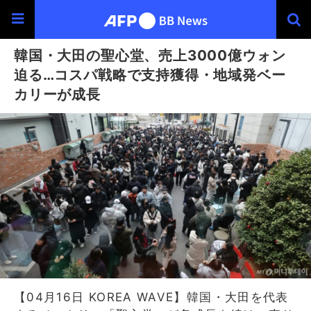
韓国・大田の聖心堂、売上3000億ウォン
迫る…コスパ戦略で支持獲得・地域発ベー
カリーが成長
【04月16日 KOREA WAVE】韓国・大田を代表