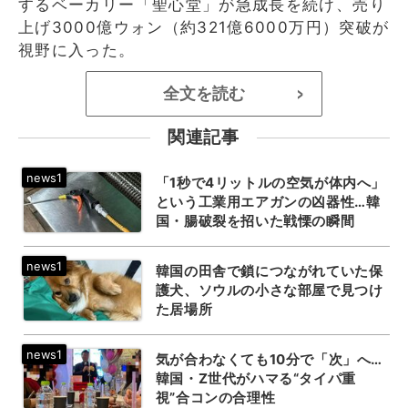
するベーカリー「聖心堂」が急成長を続け、売り
上げ3000億ウォン（約321億6000万円）突破が
視野に入った。
全文を読む
>
関連記事
「1秒で4リットルの空気が体内へ」
という工業用エアガンの凶器性…韓
国・腸破裂を招いた戦慄の瞬間
韓国の田舎で鎖につながれていた保
護犬、ソウルの小さな部屋で見つけ
た居場所
気が合わなくても10分で「次」へ…
韓国・Z世代がハマる“タイパ重
視”合コンの合理性