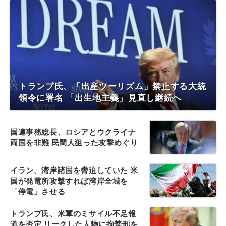
トランプ氏、「出産ツーリズム」禁止する大統
領令に署名 「出生地主義」見直し継続へ
国連事務総長、ロシアとウクライナ
両国を非難 民間人狙った攻撃めぐり
イラン、湾岸諸国を脅迫していた 米
国が発電所攻撃すれば湾岸全域を
「停電」させる
トランプ氏、米軍のミサイル不足報
道を否定 リークした人物に拘禁刑を