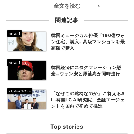
全文を読む
>
関連記事
韓国ミュージカル俳優「190億ウォ
ン住宅」購入…高級マンションを最
高額で購入
韓国経済にスタグフレーション懸
念…ウォン安と原油高が同時進行
「なぜこの銘柄なのか」に答えるA
I…韓国LG AI研究院、金融エージェ
ントを国内で初めて推進
Top stories