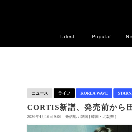
Latest
Popular
N
ニュース
ライフ
KOREA WAVE
STAR
CORTIS新譜、発売前か
2026年4月16日 9:06
発信地：韓国 [
韓国・北朝鮮
]