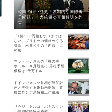
韓国の暗い歴史「強制的な国際養
子縁組」、大統領が真相解明を約
束
「1個3000円超もすべきでは
ない」ブリトーの価格めぐる
議論、米共和党の「内戦」に
の
発展
マラドーナさんの「神の手」
ボール、今月競売に 落札予想
価格は1千万ドル
ドイツでメルツ首相が辞任計
画と主張する偽動画拡散、背
後にロシア系情報工作組織
サウジ、トルコ、パキスタン
が共同防衛協定締結