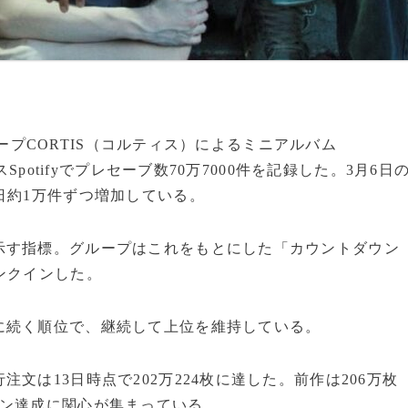
グループCORTIS（コルティス）によるミニアルバム
Spotifyでプレセーブ数70万7000件を記録した。3月6日
日約1万件ずつ増加している。
示す指標。グループはこれをもとにした「カウントダウン
ンクインした。
に続く順位で、継続して上位を維持している。
文は13日時点で202万224枚に達した。前作は206万枚
オン達成に関心が集まっている。