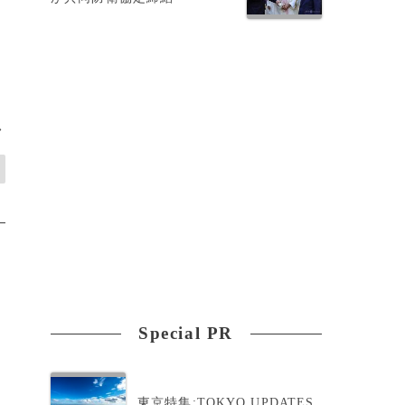
>
Special PR
東京特集:TOKYO UPDATES