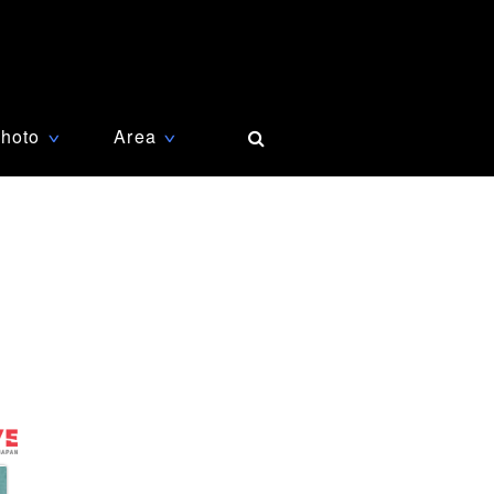
hoto
Area
∨
∨