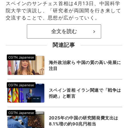
スペインのサンチェス首相は4月13日、中国科学
院大学で演説し、「研究者が両国間を行き来して
交流することで、思想が広がっていく。
全文を読む
>
関連記事
海外政治家ら 中国の質の高い発展に
注目
スペイン首相 イラン関連で「戦争は
拒絶」と断言
2025年の中国の研究開発費支出は
8.1%増の約90兆円相当