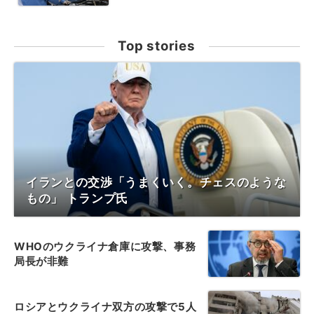
Top stories
イランとの交渉「うまくいく。チェスのような
もの」 トランプ氏
WHOのウクライナ倉庫に攻撃、事務
局長が非難
ロシアとウクライナ双方の攻撃で5人