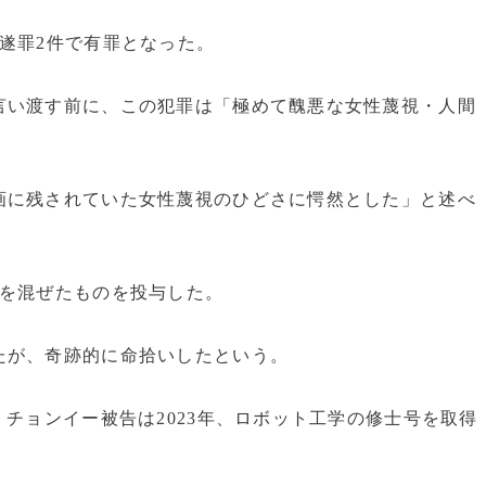
遂罪2件で有罪となった。
言い渡す前に、この犯罪は「極めて醜悪な女性蔑視・人間
画に残されていた女性蔑視のひどさに愕然とした」と述べ
薬を混ぜたものを投与した。
たが、奇跡的に命拾いしたという。
、チョンイー被告は2023年、ロボット工学の修士号を取得