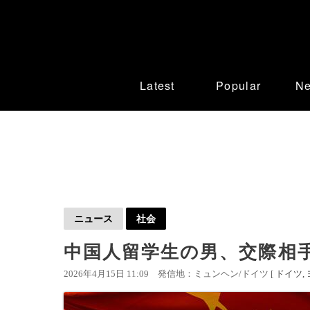
Latest
Popular
N
ニュース
社会
中国人留学生の男、交際相手
2026年4月15日 11:09
発信地：ミュンヘン/ドイツ [
ドイツ