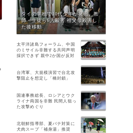
タイの学校で10代少年が発砲、教
師・生徒ら6人殺害 祖父母殺害し
た後移動
太平洋諸島フォーラム、中国
のミサイル非難する共同声明
採択できず 親中2か国が反対
も
台湾軍、大規模演習で台北攻
撃阻止を想定し「橋封鎖」
て
国連事務総長、ロシアとウク
ライナ両国を非難 民間人狙っ
た攻撃めぐり
北朝鮮指導部、夏バテ対策に
犬肉スープ「補身湯」推奨