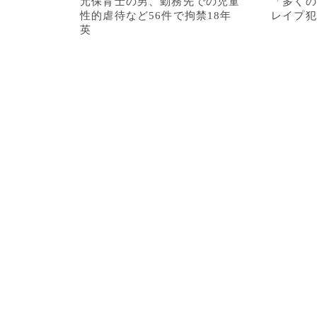
元保育士の男、勤務先での児童
「多くの
性的虐待など56件で拘禁18年
レイプ犯
英