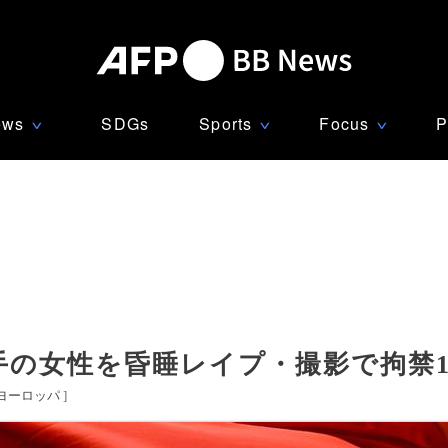
ews
SDGs
Sports
Focus
P
∨
∨
∨
の女性を昏睡レイプ・撮影で拘禁11
ヨーロッパ
]