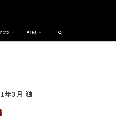
hoto
Area
∨
∨
年3月 独