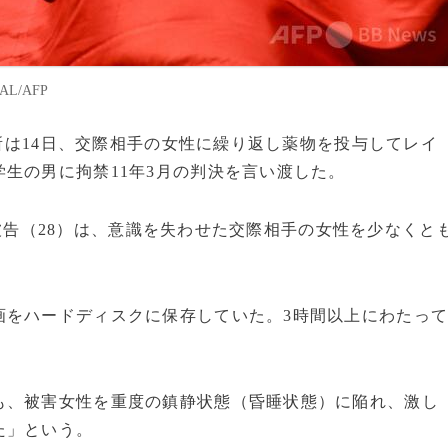
L/AFP
判所は14日、交際相手の女性に繰り返し薬物を投与してレイ
生の男に拘禁11年3月の判決を言い渡した。
J）被告（28）は、意識を失わせた交際相手の女性を少なくと
画をハードディスクに保存していた。3時間以上にわたっ
も、被害女性を重度の鎮静状態（昏睡状態）に陥れ、激し
た」という。