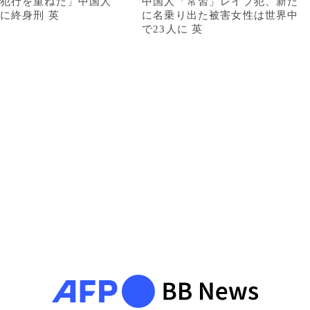
犯行を重ねた」中国人
中国人「常習」レイプ犯、新た
に終身刑 英
に名乗り出た被害女性は世界中
で23人に 英