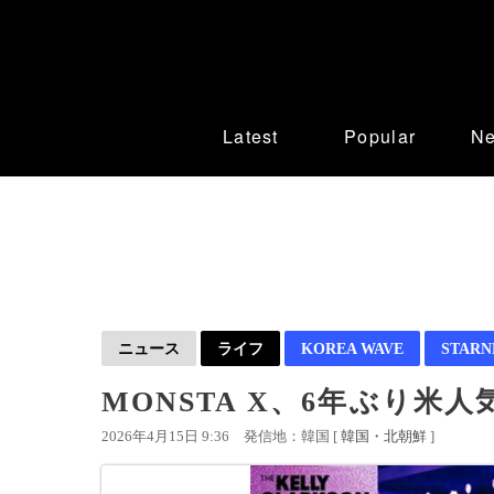
Latest
Popular
N
ニュース
ライフ
KOREA WAVE
STAR
MONSTA X、6年ぶり
2026年4月15日 9:36
発信地：韓国 [
韓国・北朝鮮
]