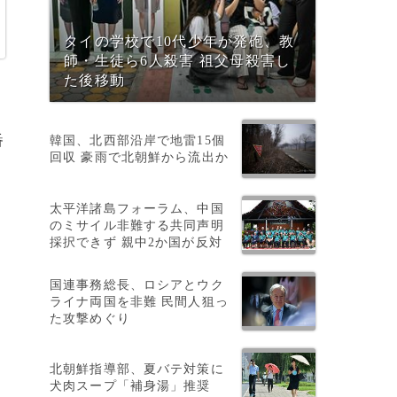
タイの学校で10代少年が発砲、教
師・生徒ら6人殺害 祖父母殺害し
た後移動
番
韓国、北西部沿岸で地雷15個
回収 豪雨で北朝鮮から流出か
太平洋諸島フォーラム、中国
のミサイル非難する共同声明
採択できず 親中2か国が反対
国連事務総長、ロシアとウク
ライナ両国を非難 民間人狙っ
た攻撃めぐり
北朝鮮指導部、夏バテ対策に
犬肉スープ「補身湯」推奨