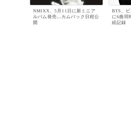
NMIXX、5月11日に新ミニア
BTS、ビ
ルバム発売…カムバック日程公
に6曲同
開
続記録