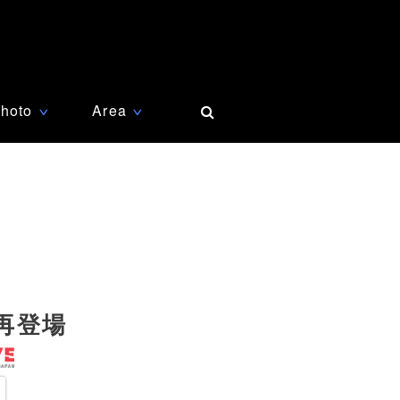
hoto
Area
∨
∨
再登場