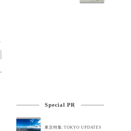
>
Special PR
東京特集:TOKYO UPDATES