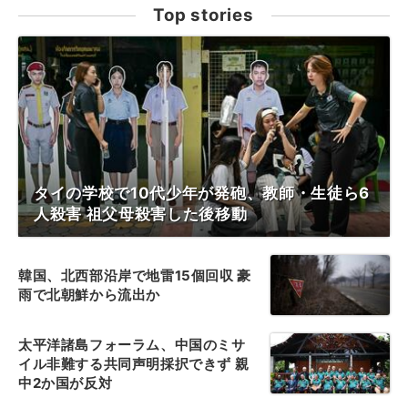
Top stories
タイの学校で10代少年が発砲、教師・生徒ら6
人殺害 祖父母殺害した後移動
韓国、北西部沿岸で地雷15個回収 豪
雨で北朝鮮から流出か
太平洋諸島フォーラム、中国のミサ
イル非難する共同声明採択できず 親
中2か国が反対