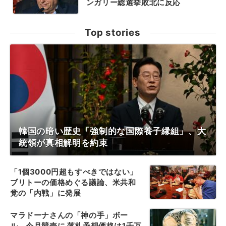
ンガリー総選挙敗北に反応
Top stories
韓国の暗い歴史「強制的な国際養子縁組」、大
統領が真相解明を約束
「1個3000円超もすべきではない」
ブリトーの価格めぐる議論、米共和
党の「内戦」に発展
マラドーナさんの「神の手」ボー
ル、今月競売に 落札予想価格は1千万