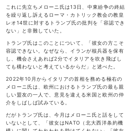
これに先立ちメローニ氏は13日、中東紛争の終結
を繰り返し訴えるローマ・カトリック教会の教皇
レオ14世に対するトランプ氏の批判を「容認でき
ない」と非難していた。
トランプ氏はこのことについて、「彼女の方こそ
容認できない。なぜなら、イランが核兵器を保有
し、機会さえあれば2分でイタリアを吹き飛ばし
ても構わないと考えているからだ」と述べた。
2022年10月からイタリアの首相を務める極右の
メローニ氏は、欧州におけるトランプ氏の最も親
しい盟友の一人で、意見を違える米国と欧州の仲
介をしばしば試みている。
だがトランプ氏は、今月はメローニ氏と話をして
いないとして、「彼女はNATO（北大西洋条約機
構）に関してわれわれを助けてくれない」「彼女