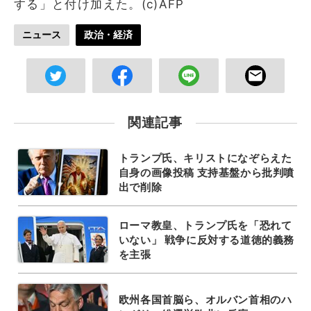
する」と付け加えた。(c)AFP
ニュース
政治・経済
関連記事
トランプ氏、キリストになぞらえた
自身の画像投稿 支持基盤から批判噴
出で削除
ローマ教皇、トランプ氏を「恐れて
いない」 戦争に反対する道徳的義務
を主張
欧州各国首脳ら、オルバン首相のハ