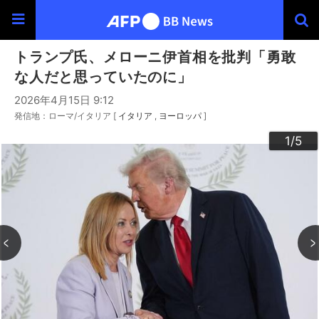
トランプ氏、メローニ伊首相を批判「勇敢
な人だと思っていたのに」
2026年4月15日 9:12
発信地：ローマ/イタリア [
イタリア
ヨーロッパ
]
3
4
2
5
1
/5
/5
/5
/5
/5