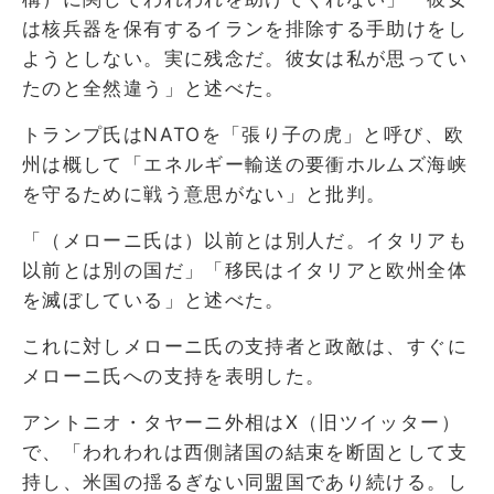
は核兵器を保有するイランを排除する手助けをし
ようとしない。実に残念だ。彼女は私が思ってい
たのと全然違う」と述べた。
トランプ氏はNATOを「張り子の虎」と呼び、欧
州は概して「エネルギー輸送の要衝ホルムズ海峡
を守るために戦う意思がない」と批判。
「（メローニ氏は）以前とは別人だ。イタリアも
以前とは別の国だ」「移民はイタリアと欧州全体
を滅ぼしている」と述べた。
これに対しメローニ氏の支持者と政敵は、すぐに
メローニ氏への支持を表明した。
アントニオ・タヤーニ外相はX（旧ツイッター）
で、「われわれは西側諸国の結束を断固として支
持し、米国の揺るぎない同盟国であり続ける。し