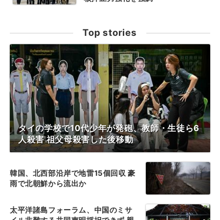
Top stories
タイの学校で10代少年が発砲、教師・生徒ら6
人殺害 祖父母殺害した後移動
韓国、北西部沿岸で地雷15個回収 豪
雨で北朝鮮から流出か
太平洋諸島フォーラム、中国のミサ