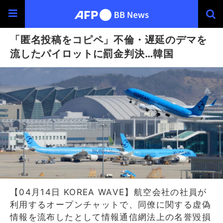
「匿名投稿をコピペ」不倫・遅延のデマを
流したパイロットに罰金判決…韓国
【04月14日 KOREA WAVE】航空会社の社員が
利用するオープンチャットで、同僚に関する虚偽
情報を流布したとして情報通信網法上の名誉毀損