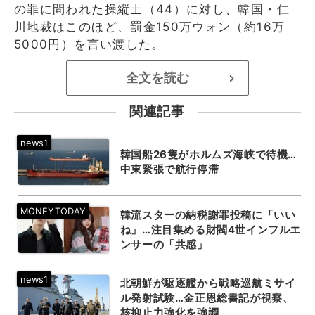
の罪に問われた操縦士（44）に対し、韓国・仁
川地裁はこのほど、罰金150万ウォン（約16万
5000円）を言い渡した。
全文を読む
>
関連記事
韓国船26隻がホルムズ海峡で待機…
中東緊張で航行停滞
韓流スターの納税謝罪投稿に「いい
ね」…注目集める財閥4世インフルエ
ンサーの「共感」
北朝鮮が駆逐艦から戦略巡航ミサイ
ル発射試験…金正恩総書記が視察、
核抑止力強化を強調