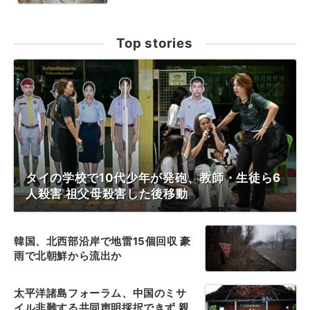
Top stories
タイの学校で10代少年が発砲、教師・生徒ら6
人殺害 祖父母殺害した後移動
韓国、北西部沿岸で地雷15個回収 豪
雨で北朝鮮から流出か
太平洋諸島フォーラム、中国のミサ
イル非難する共同声明採択できず 親