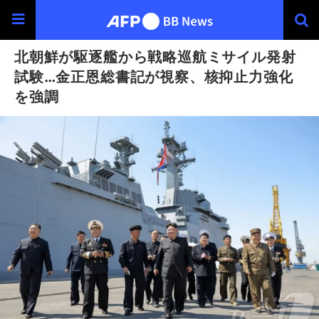
北朝鮮が駆逐艦から戦略巡航ミサイル発射
試験…金正恩総書記が視察、核抑止力強化
を強調