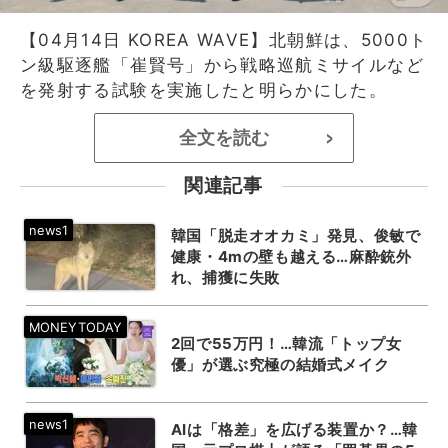
【04月14日 KOREA WAVE】北朝鮮は、5000ト
ン級駆逐艦「崔賢号」から戦略巡航ミサイルなど
を発射する試験を実施したと明らかにした。
全文を読む
>
関連記事
韓国「脱走オオカミ」発見、俊敏で
健康・4mの壁も越える…麻酔銃外
れ、捕獲に失敗
2回で55万円！…韓流「トップ女
優」が選ぶ究極の結婚式メイク
AIは「格差」を広げる装置か？…韓