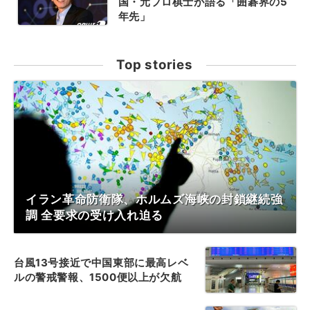
国・元プロ棋士が語る「囲碁界の5
年先」
Top stories
イラン革命防衛隊、ホルムズ海峡の封鎖継続強
調 全要求の受け入れ迫る
台風13号接近で中国東部に最高レベ
ルの警戒警報、1500便以上が欠航