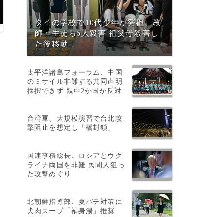
タイの学校で10代少年が発砲、教
師・生徒ら6人殺害 祖父母殺害し
た後移動
太平洋諸島フォーラム、中国
のミサイル非難する共同声明
採択できず 親中2か国が反対
台湾軍、大規模演習で台北攻
撃阻止を想定し「橋封鎖」
国連事務総長、ロシアとウク
ライナ両国を非難 民間人狙っ
た攻撃めぐり
北朝鮮指導部、夏バテ対策に
犬肉スープ「補身湯」推奨