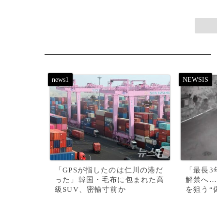
「GPSが指したのは仁川の港だ
「最長3
った」韓国・毛布に包まれた高
解禁へ…
級SUV、密輸寸前か
を狙う“