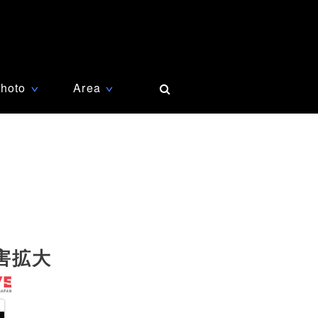
hoto
Area
∨
∨
害拡大