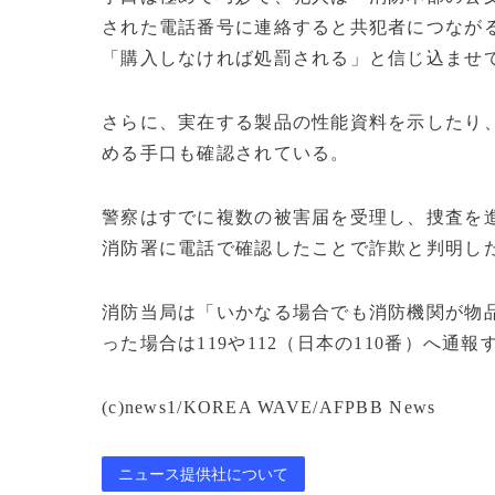
された電話番号に連絡すると共犯者につながる
「購入しなければ処罰される」と信じ込ませ
さらに、実在する製品の性能資料を示したり
める手口も確認されている。
警察はすでに複数の被害届を受理し、捜査を
消防署に電話で確認したことで詐欺と判明し
消防当局は「いかなる場合でも消防機関が物
った場合は119や112（日本の110番）へ通
(c)news1/KOREA WAVE/AFPBB News
ニュース提供社について