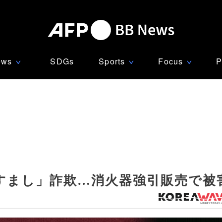
ews
SDGs
Sports
Focus
P
∨
∨
∨
すまし」詐欺…消火器強引販売で被