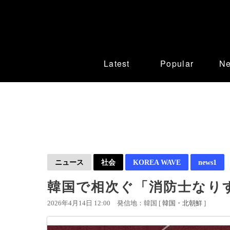
Latest
Popular
N
ニュース
社会
KOREA WAVE
news1
韓国で相次ぐ「消防士なり
2026年4月14日 12:00
発信地：韓国 [
韓国・北朝鮮
]