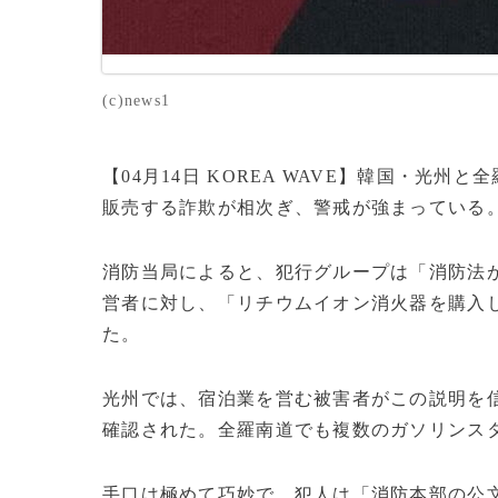
(c)news1
【04月14日 KOREA WAVE】韓国・光
販売する詐欺が相次ぎ、警戒が強まっている
消防当局によると、犯行グループは「消防法
営者に対し、「リチウムイオン消火器を購入
た。
光州では、宿泊業を営む被害者がこの説明を信じ
確認された。全羅南道でも複数のガソリンス
手口は極めて巧妙で、犯人は「消防本部の公