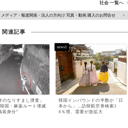
社会 一覧へ
メディア・報道関係・法人の方向け 写真・動画 購入のお問合せ
>
関連記事
年のなりすまし捜査」
韓国インバウンドの半数が「日
韓国・麻薬ルート壊滅
本から」…訪韓航空券検索3
偽装身分”
8％増、需要が急拡大