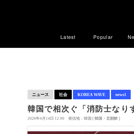
Latest
Popular
N
ニュース
社会
KOREA WAVE
news1
韓国で相次ぐ「消防士なり
2026年4月14日 12:00
発信地：韓国 [
韓国・北朝鮮
]