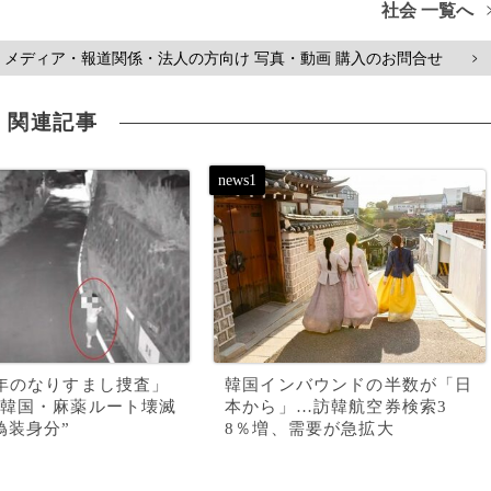
社会 一覧へ
メディア・報道関係・法人の方向け 写真・動画 購入のお問合せ
>
関連記事
年のなりすまし捜査」
韓国インバウンドの半数が「日
韓国・麻薬ルート壊滅
本から」…訪韓航空券検索3
偽装身分”
8％増、需要が急拡大