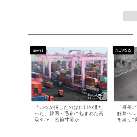
「GPSが指したのは仁川の港だ
「最長3
った」韓国・毛布に包まれた高
解禁へ…
級SUV、密輸寸前か
を狙う“