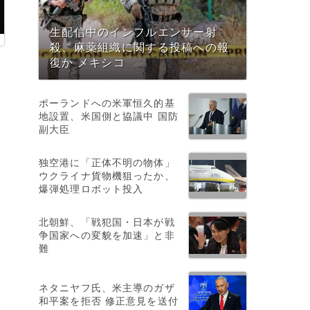
生配信中のインフルエンサー射
殺、麻薬組織に関する投稿への報
復か メキシコ
ポーランドへの米軍恒久的基
地設置、米国側と協議中 国防
副大臣
独空港に「正体不明の物体」
ウクライナ貨物機狙ったか、
爆弾処理ロボット投入
北朝鮮、「戦犯国・日本が戦
争国家への変貌を加速」と非
難
ネタニヤフ氏、米主導のガザ
和平案を拒否 修正意見を送付