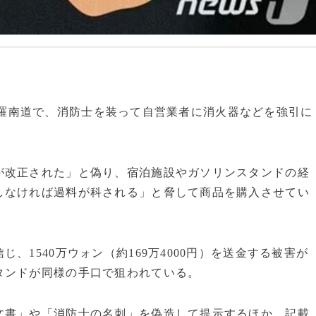
州と全羅南道で、消防士を装って自営業者に消火器などを強引に
。
が改正された」と偽り、宿泊施設やガソリンスタンドの経
しなければ過料が科される」と脅して商品を購入させてい
、1540万ウォン（約169万4000円）を送金する被害が
タンドが同様の手口で狙われている。
文書」や「消防士の名刺」を偽造して提示するほか、記載