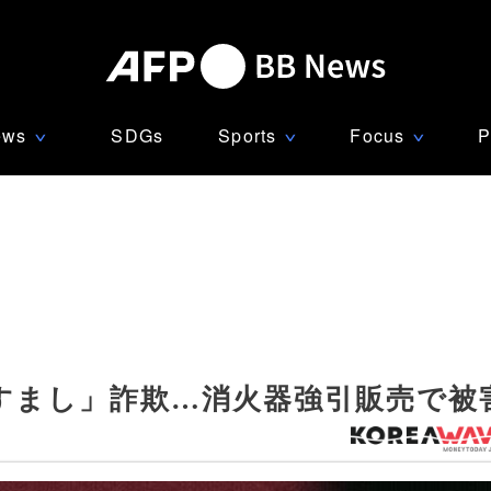
ews
SDGs
Sports
Focus
P
∨
∨
∨
すまし」詐欺…消火器強引販売で被