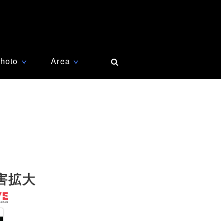
hoto
Area
∨
∨
害拡大