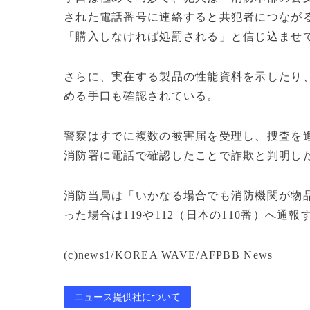
された電話番号に連絡すると共犯者につながる
「購入しなければ処罰される」と信じ込ませ
さらに、実在する製品の性能資料を示したり
める手口も確認されている。
警察はすでに複数の被害届を受理し、捜査を
消防署に電話で確認したことで詐欺と判明し
消防当局は「いかなる場合でも消防機関が物
った場合は119や112（日本の110番）へ通
(c)news1/KOREA WAVE/AFPBB News
ニュース提供社について