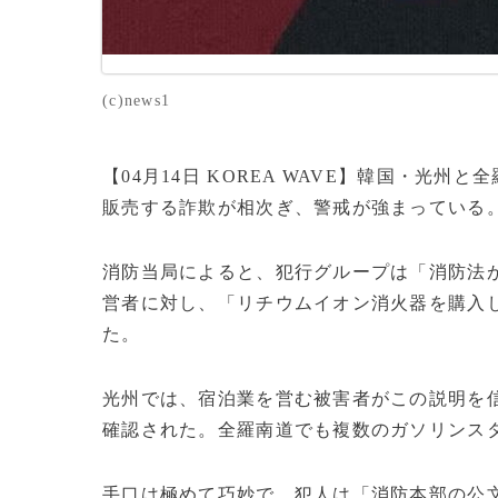
(c)news1
【04月14日 KOREA WAVE】韓国・光
販売する詐欺が相次ぎ、警戒が強まっている
消防当局によると、犯行グループは「消防法
営者に対し、「リチウムイオン消火器を購入
た。
光州では、宿泊業を営む被害者がこの説明を信じ
確認された。全羅南道でも複数のガソリンス
手口は極めて巧妙で、犯人は「消防本部の公