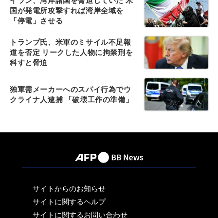
イラン、湾岸諸国を脅迫していた 米
国が発電所攻撃すれば湾岸全域を
「停電」させる
トランプ氏、米軍のミサイル不足報
道を否定 リークした人物に拘禁刑を
科すと脅迫
独軍需メーカーへのスパイ行為でウ
クライナ人逮捕 「破壊工作の準備」
サイトからのお知らせ
サイトに関するヘルプ
サイトに関するお問い合わせ