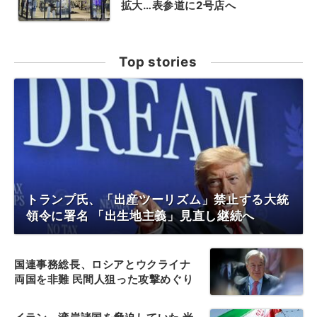
拡大…表参道に2号店へ
Top stories
トランプ氏、「出産ツーリズム」禁止する大統
領令に署名 「出生地主義」見直し継続へ
国連事務総長、ロシアとウクライナ
両国を非難 民間人狙った攻撃めぐり