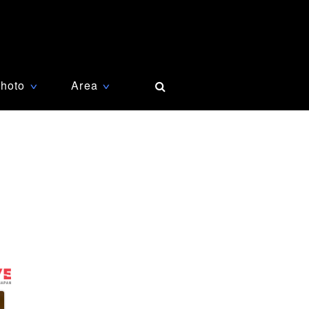
hoto
Area
∨
∨