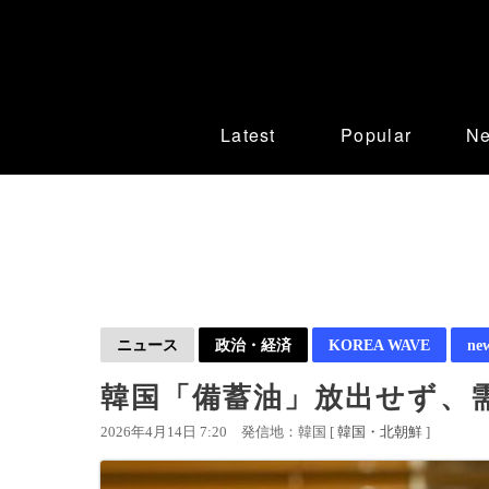
Latest
Popular
N
ニュース
政治・経済
KOREA WAVE
ne
韓国「備蓄油」放出せず、
2026年4月14日 7:20
発信地：韓国 [
韓国・北朝鮮
]