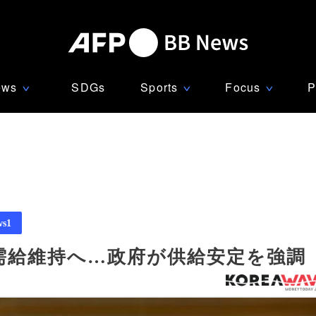
ews
SDGs
Sports
Focus
P
∨
∨
∨
ws1
需給維持へ…政府が供給安定を強調