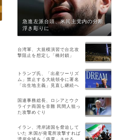
急進左派台頭、米民主党内の分断
浮き彫りに
台湾軍、大規模演習で台北攻
撃阻止を想定し「橋封鎖」
トランプ氏、「出産ツーリズ
業
ム」禁止する大統領令に署名
「出生地主義」見直し継続へ
国連事務総長、ロシアとウク
ライナ両国を非難 民間人狙っ
た攻撃めぐり
イラン、湾岸諸国を脅迫して
いた 米国が発電所攻撃すれば
湾岸全域を「停電」させる