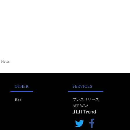
News
OTHER
SERVICES
RSS
プレスリリース
AFP WAA