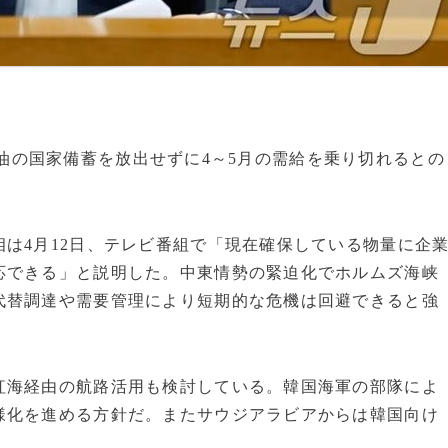
は、原油の国家備蓄を放出せずに4～5月の需給を乗り切れるとの
は4月12日、テレビ番組で「現在確保している物量に企
応できる」と説明した。中東情勢の緊迫化でホルムズ海峡
代替調達や需要管理により短期的な危機は回避できると強
紅海経由の航路活用も検討している。韓国海軍の部隊によ
様化を進める方針だ。またサウジアラビアからは韓国向け
。