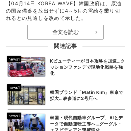
【04月14日 KOREA WAVE】韓国政府は、原油
の国家備蓄を放出せずに4～5月の需給を乗り切
れるとの見通しを改めて示した。
全文を読む
>
関連記事
Kビューティーが日本攻略を加速…ク
ッションファンデで現地化戦略を強
化
韓国ブランド「Matin Kim」東京で
拡大…表参道に2号店へ
韓国・現代自動車グループ、AIとデ
ータで自動運転主導へ…グーグル・
エヌビディアと連携強化