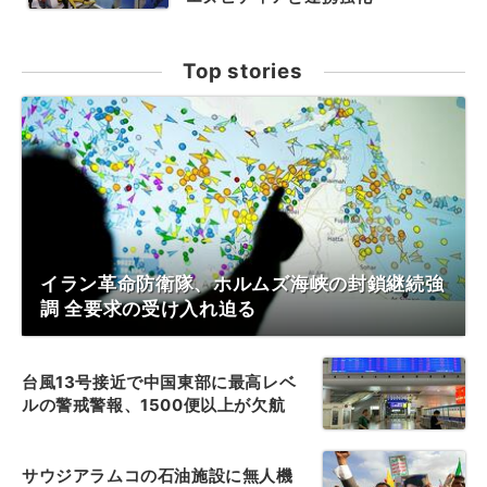
Top stories
イラン革命防衛隊、ホルムズ海峡の封鎖継続強
調 全要求の受け入れ迫る
台風13号接近で中国東部に最高レベ
ルの警戒警報、1500便以上が欠航
サウジアラムコの石油施設に無人機