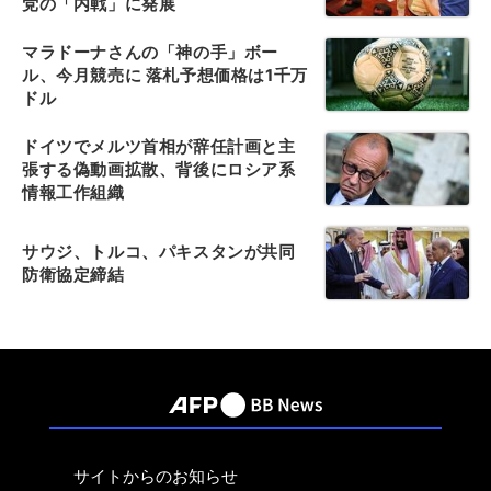
党の「内戦」に発展
マラドーナさんの「神の手」ボー
ル、今月競売に 落札予想価格は1千万
ドル
ドイツでメルツ首相が辞任計画と主
張する偽動画拡散、背後にロシア系
情報工作組織
サウジ、トルコ、パキスタンが共同
防衛協定締結
サイトからのお知らせ