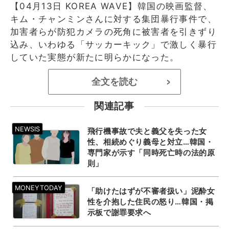
【04月13日 KOREA WAVE】韓国の映画監督、
キム・チャンミンさんに対する集団暴行事件で、
加害者らが防犯カメラの死角に被害者を引きずり
込み、いわゆる「サッカーキック」で激しく暴行
していた実態が新たに明らかになった。
全文を読む
>
関連記事
飛行機事故で夫と義父を失った女
性、相続めぐり義母と対立…韓国・
専門家が示す「同時死亡時の法的原
則」
「助けたはずが不審者扱い」泥酔女
性を介抱した住民の怒り…韓国・掲
示板で謝罪要求へ