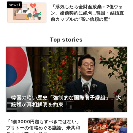
「浮気したら全財産放棄＋2億ウォ
ン」婚前契約に絶句…韓国・結婚直
前カップルの“高い信頼の壁”
Top stories
韓国の暗い歴史「強制的な国際養子縁組」、大
統領が真相解明を約束
「1個3000円超もすべきではない」
ブリトーの価格めぐる議論、米共和