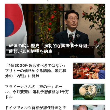
韓国の暗い歴史「強制的な国際養子縁組」、大
統領が真相解明を約束
「1個3000円超もすべきではない」
ブリトーの価格めぐる議論、米共和
党の「内戦」に発展
マラドーナさんの「神の手」ボー
ル、今月競売に 落札予想価格は1千万
ドル
ドイツでメルツ首相が辞任計画と主