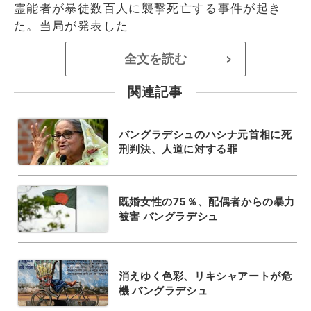
霊能者が暴徒数百人に襲撃死亡する事件が起き
た。当局が発表した
全文を読む
>
関連記事
バングラデシュのハシナ元首相に死
刑判決、人道に対する罪
既婚女性の75％、配偶者からの暴力
被害 バングラデシュ
消えゆく色彩、リキシャアートが危
機 バングラデシュ