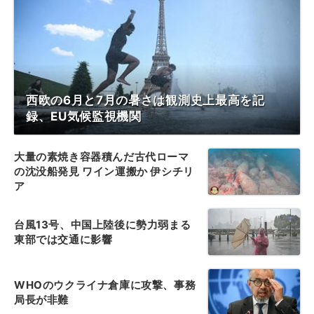
西欧の6月と7月の暑さは観測史上最高を記
録、EU気候監視機関
大量の素焼き容器積んだ古代ローマ
の沈没船発見 ワイン運搬か 伊シチリ
ア
台風13号、中国上陸後に勢力弱まる
東部では交通に影響
WHOのウクライナ倉庫に攻撃、事務
局長が非難