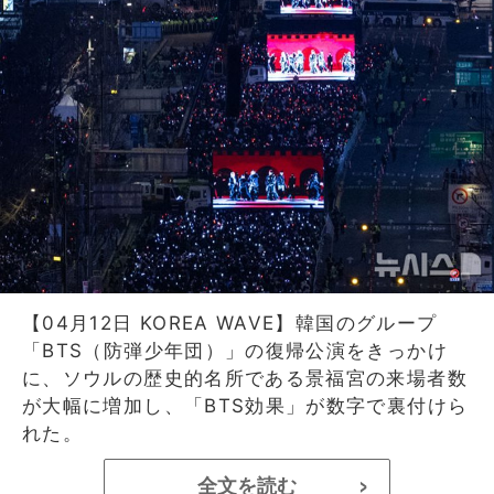
【04月12日 KOREA WAVE】韓国のグループ
「BTS（防弾少年団）」の復帰公演をきっかけ
に、ソウルの歴史的名所である景福宮の来場者数
が大幅に増加し、「BTS効果」が数字で裏付けら
れた。
全文を読む
>