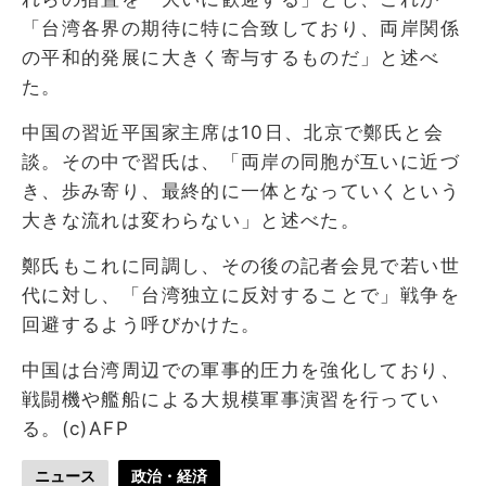
「台湾各界の期待に特に合致しており、両岸関係
の平和的発展に大きく寄与するものだ」と述べ
た。
中国の習近平国家主席は10日、北京で鄭氏と会
談。その中で習氏は、「両岸の同胞が互いに近づ
き、歩み寄り、最終的に一体となっていくという
大きな流れは変わらない」と述べた。
鄭氏もこれに同調し、その後の記者会見で若い世
代に対し、「台湾独立に反対することで」戦争を
回避するよう呼びかけた。
中国は台湾周辺での軍事的圧力を強化しており、
戦闘機や艦船による大規模軍事演習を行ってい
る。(c)AFP
ニュース
政治・経済