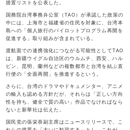
措置リストを公表した。
国務院台湾事務弁公室（TAO）が承認した政策の
中には、上海市と福建省の住民を対象に、台湾本
島への「個人旅行のパイロットプログラム再開を
促進する」取り組みが含まれている。
渡航面での連携強化につながる可能性としてTAO
は、新疆ウイグル自治区のウルムチ、西安、ハル
ビン、昆明、蘭州などの複数都市と台湾を結ぶ直
行便の「全面再開」を推進するという。
さらに、台湾のドラマやドキュメンター、アニメ
の輸入も認める方針だが、それらは「正しい方向
性を持ち、健全で質の高い」作品でなければなら
ないと新華社は伝えた。
国民党の張栄恭副主席はニュースリリースで、こ
れらの措置を「大いに歓迎する」とし、これが