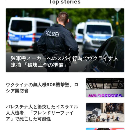
Top stories
独軍需メーカーへのスパイ行為でウクライナ人
逮捕 「破壊工作の準備」
ウクライナの無人機605機撃墜、ロ
シア国防省
パレスチナ人と衝突したイスラエル
人入植者、「フレンドリーファイ
ア」で死亡した可能性