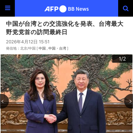
中国が台湾との交流強化を発表、台湾最大
野党党首の訪問最終日
2026年4月12日 15:51
発信地：北京/中国 [
中国
中国・台湾
]
2
1
/2
/2