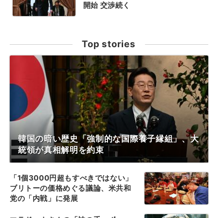
開始 交渉続く
Top stories
韓国の暗い歴史「強制的な国際養子縁組」、大
統領が真相解明を約束
「1個3000円超もすべきではない」
ブリトーの価格めぐる議論、米共和
党の「内戦」に発展