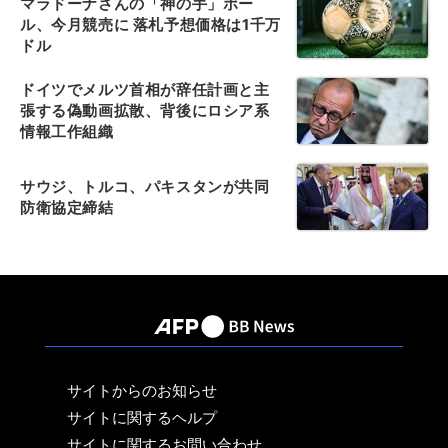
マラドーナさんの「神の手」ボー
ル、今月競売に 落札予想価格は1千万
ドル
ドイツでメルツ首相が辞任計画と主
張する偽動画拡散、背後にロシア系
情報工作組織
サウジ、トルコ、パキスタンが共同
防衛協定締結
サイトからのお知らせ
サイトに関するヘルプ
サイトに関するお問い合わせ