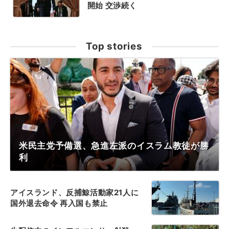
開始 交渉続く
Top stories
米民主党予備選、急進左派のイスラム教徒が勝
利
アイスランド、反捕鯨活動家21人に
国外退去命令 再入国も禁止