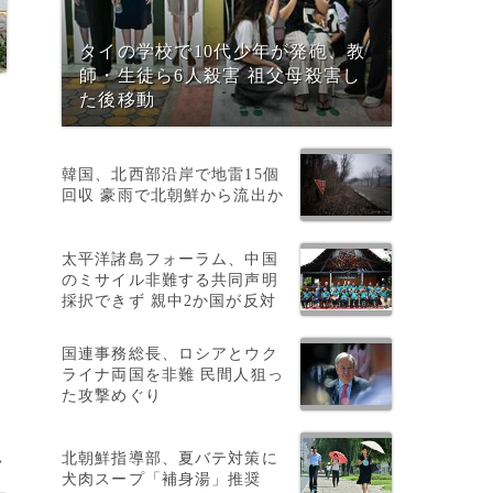
タイの学校で10代少年が発砲、教
師・生徒ら6人殺害 祖父母殺害し
た後移動
韓国、北西部沿岸で地雷15個
回収 豪雨で北朝鮮から流出か
太平洋諸島フォーラム、中国
のミサイル非難する共同声明
採択できず 親中2か国が反対
国連事務総長、ロシアとウク
ライナ両国を非難 民間人狙っ
た攻撃めぐり
北朝鮮指導部、夏バテ対策に
>
犬肉スープ「補身湯」推奨