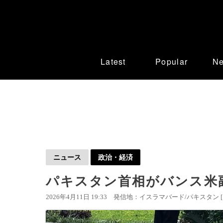
Latest
Popular
N
ニュース
政治・経済
パキスタン首相がバンス米
2026年4月11日 19:33
発信地：イスラマバード/パキスタン 