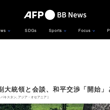
ews
SDGs
Sports
Focus
P
∨
∨
∨
副大統領と会談、和平交渉「開始」
[
パキスタン
アジア・オセアニア
]