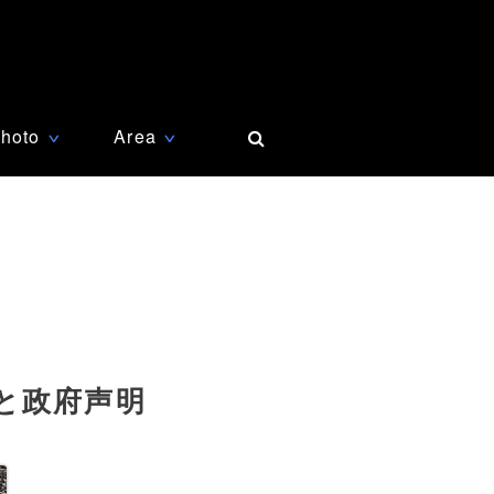
hoto
Area
∨
∨
と政府声明