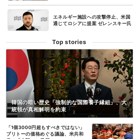
エネルギー施設への攻撃停止、米国
通じてロシアに提案 ゼレンスキー氏
Top stories
韓国の暗い歴史「強制的な国際養子縁組」、大
統領が真相解明を約束
「1個3000円超もすべきではない」
ブリトーの価格めぐる議論、米共和