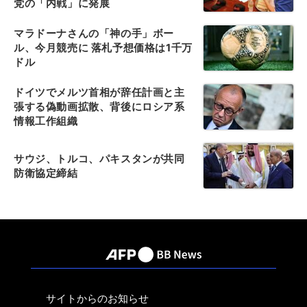
党の「内戦」に発展
マラドーナさんの「神の手」ボー
ル、今月競売に 落札予想価格は1千万
ドル
ドイツでメルツ首相が辞任計画と主
張する偽動画拡散、背後にロシア系
情報工作組織
サウジ、トルコ、パキスタンが共同
防衛協定締結
サイトからのお知らせ