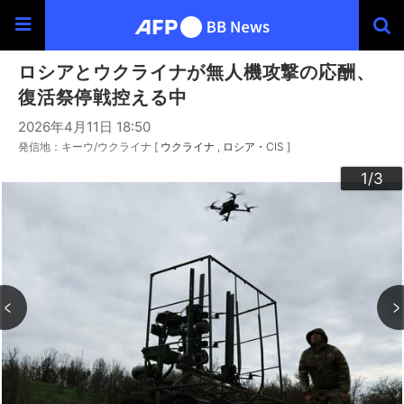
ロシアとウクライナが無人機攻撃の応酬、
復活祭停戦控える中
2026年4月11日 18:50
発信地：キーウ/ウクライナ [
ウクライナ
ロシア・CIS
]
3
2
1
/3
/3
/3