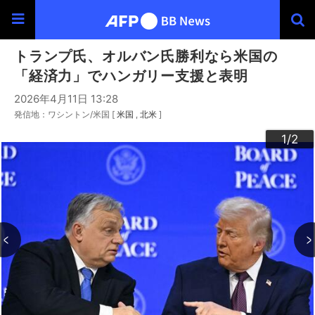
トランプ氏、オルバン氏勝利なら米国の
「経済力」でハンガリー支援と表明
2026年4月11日 13:28
発信地：ワシントン/米国 [
米国
北米
]
2
1
/2
/2