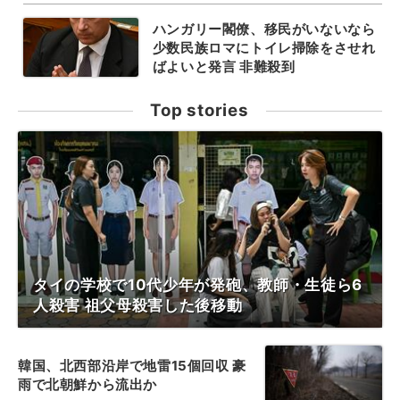
ハンガリー閣僚、移民がいないなら
少数民族ロマにトイレ掃除をさせれ
ばよいと発言 非難殺到
Top stories
タイの学校で10代少年が発砲、教師・生徒ら6
人殺害 祖父母殺害した後移動
韓国、北西部沿岸で地雷15個回収 豪
雨で北朝鮮から流出か