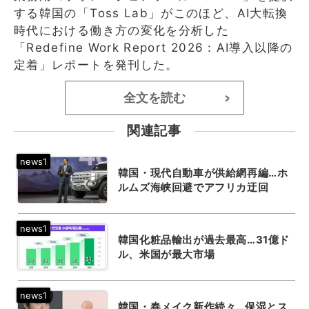
する韓国の「Toss Lab」がこのほど、AI大転換
時代における働き方の変化を分析した
「Redefine Work Report 2026：AI導入以降の
定着」レポートを発刊した。
全文を読む
>
関連記事
韓国・現代自動車が供給網再編…ホ
ルムズ海峡回避でアフリカ迂回
韓国化粧品輸出が過去最高…31億ド
ル、米国が最大市場
韓国・春メイク新作続々…保湿とス