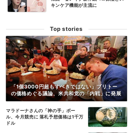
キンケア機能が主流に
Top stories
「1個3000円超もすべきではない」ブリトー
の価格めぐる議論、米共和党の「内戦」に発展
マラドーナさんの「神の手」ボー
ル、今月競売に 落札予想価格は1千万
ドル