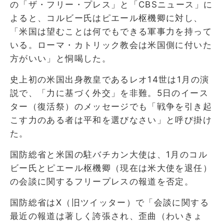
の「ザ・フリー・プレス」と「CBSニュース」に
よると、コルビー氏はピエール枢機卿に対し、
「米国は望むことは何でもできる軍事力を持って
いる。ローマ・カトリック教会は米国側に付いた
方がいい」と恫喝した。
史上初の米国出身教皇であるレオ14世は1月の演
説で、「力に基づく外交」を非難。5日のイース
ター（復活祭）のメッセージでも「戦争を引き起
こす力のある者は平和を選びなさい」と呼び掛け
た。
国防総省と米国の駐バチカン大使は、1月のコル
ビー氏とピエール枢機卿（現在は米大使を退任）
の会談に関するフリープレスの報道を否定。
国防総省はX（旧ツイッター）で「会談に関する
最近の報道は著しく誇張され、歪曲（わいきょ