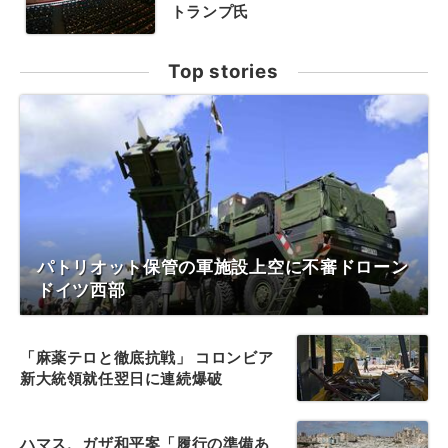
トランプ氏
Top stories
パトリオット保管の軍施設上空に不審ドローン
ドイツ西部
「麻薬テロと徹底抗戦」 コロンビア
新大統領就任翌日に連続爆破
ハマス、ガザ和平案「履行の準備あ