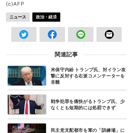
(c)AFP
ニュース
政治・経済
関連記事
米保守内紛 トランプ氏、対イラン攻
撃に反対する右派コメンテーターを
非難
戦争犯罪を痛快がるトランプ氏、少
なくとも短期的には処罰できず
民主党支配都市を軍の「訓練場」に