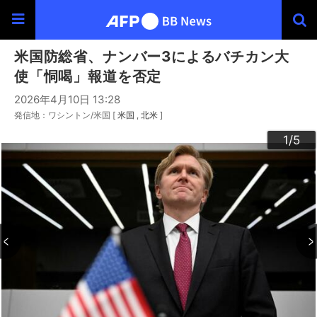
米国防総省、ナンバー3によるバチカン大
使「恫喝」報道を否定
2026年4月10日 13:28
発信地：ワシントン/米国 [
米国
北米
]
3
4
2
5
1
/5
/5
/5
/5
/5