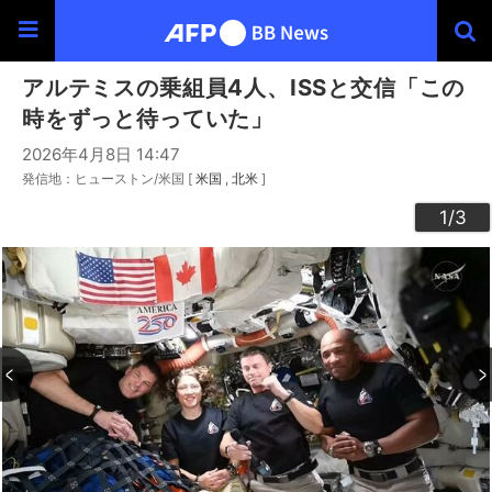
アルテミスの乗組員4人、ISSと交信「この
時をずっと待っていた」
2026年4月8日 14:47
発信地：ヒューストン/米国 [
米国
北米
]
3
2
1
/3
/3
/3