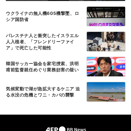
ウクライナの無人機605機撃墜、ロ
シア国防省
パレスチナ人と衝突したイスラエル
人入植者、「フレンドリーファイ
ア」で死亡した可能性
韓国サッカー協会を家宅捜索、洪明
甫前監督就任めぐり業務妨害の疑い
気候変動で湖が急拡大するケニア 迫
る水没の危機とワニ・カバの襲撃