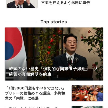
言葉を控えるよう米国に忠告
Top stories
韓国の暗い歴史「強制的な国際養子縁組」、大
統領が真相解明を約束
「1個3000円超もすべきではない」
ブリトーの価格めぐる議論、米共和
党の「内戦」に発展