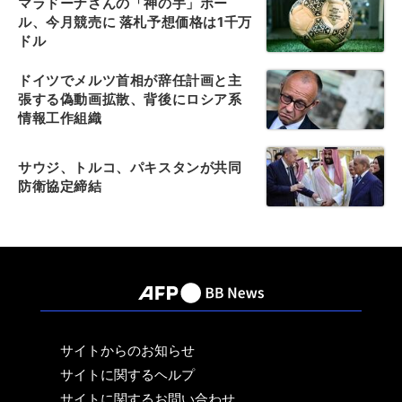
マラドーナさんの「神の手」ボー
ル、今月競売に 落札予想価格は1千万
ドル
ドイツでメルツ首相が辞任計画と主
張する偽動画拡散、背後にロシア系
情報工作組織
サウジ、トルコ、パキスタンが共同
防衛協定締結
サイトからのお知らせ
サイトに関するヘルプ
サイトに関するお問い合わせ