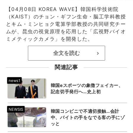
【04月08日 KOREA WAVE】韓国科学技術院
（KAIST）のチョン・ギフン生命・脳工学科教授
とキム・ミンヒョク電算学部教授の共同研究チー
ムが、昆虫の視覚原理を応用した「広視野バイオ
ミメティックカメラ」を開発した。
全文を読む
>
関連記事
韓国eスポーツの象徴フェイカー、
記念切手発行へ…史上初
韓国コンビニで不適切接触…会計
中、バイトの手をなでる客の手にゾ
ッと