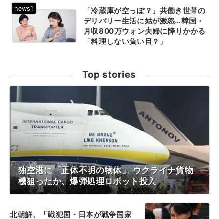
「冷蔵庫が空っぽ？」共働き世帯の
デリバリー生活に姑が激怒…韓国・
月収800万ウォン夫婦に降りかかる
「料理しない負い目？」
Top stories
独空港に「正体不明の物体」 ウクライナ貨物
機狙ったか、爆弾処理ロボット投入
北朝鮮、「戦犯国・日本が戦争国家