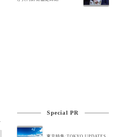
Special PR
>
東京特集:TOKYO UPDATES