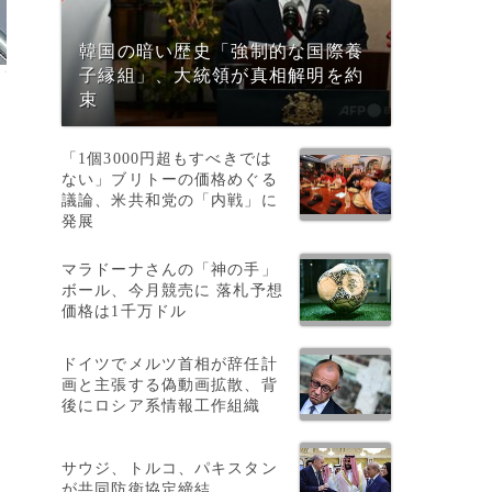
韓国の暗い歴史「強制的な国際養
子縁組」、大統領が真相解明を約
束
「1個3000円超もすべきでは
ない」ブリトーの価格めぐる
議論、米共和党の「内戦」に
発展
マラドーナさんの「神の手」
ボール、今月競売に 落札予想
価格は1千万ドル
ドイツでメルツ首相が辞任計
画と主張する偽動画拡散、背
後にロシア系情報工作組織
サウジ、トルコ、パキスタン
が共同防衛協定締結