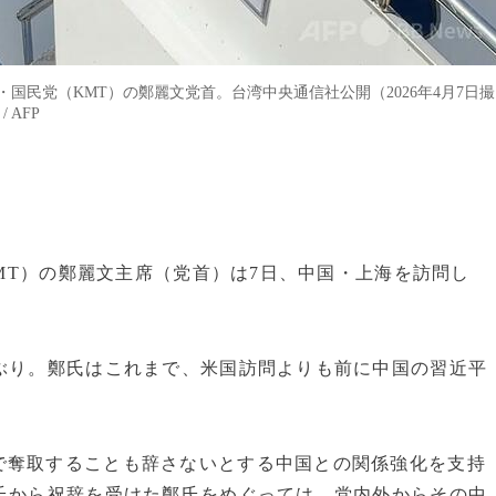
国民党（KMT）の鄭麗文党首。台湾中央通信社公開（2026年4月7日撮
 / AFP
KMT）の鄭麗文主席（党首）は7日、中国・上海を訪問し
ぶり。鄭氏はこれまで、米国訪問よりも前に中国の習近平
で奪取することも辞さないとする中国との関係強化を支持
氏から祝辞を受けた鄭氏をめぐっては、党内外からその中