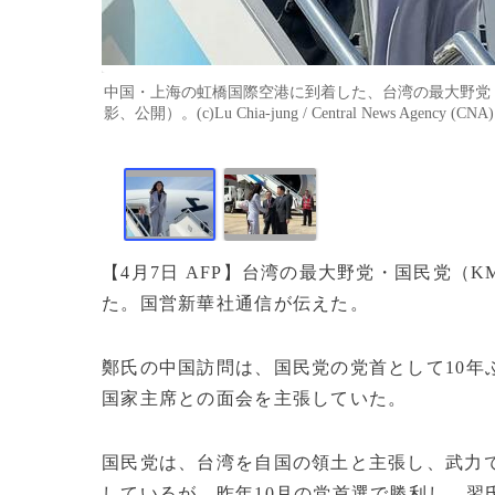
中国・上海の虹橋国際空港に到着した、台湾の最大野党・
影、公開）。(c)Lu Chia-jung / Central News Agency (CNA)
【4月7日 AFP】台湾の最大野党・国民党（
た。国営新華社通信が伝えた。
鄭氏の中国訪問は、国民党の党首として10年
国家主席との面会を主張していた。
国民党は、台湾を自国の領土と主張し、武力
しているが、昨年10月の党首選で勝利し、習