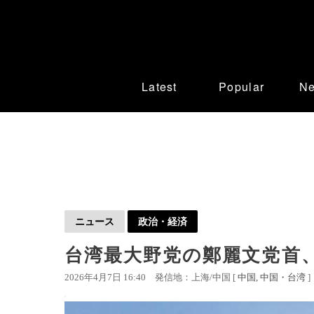
Latest
Popular
N
ニュース
政治・経済
台湾最大野党の鄭麗文党首
2026年4月7日 16:40
発信地：上海/中国 [
中国
中国・台湾
]