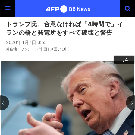
トランプ氏、合意なければ「4時間で」イ
ランの橋と発電所をすべて破壊と警告
2026年4月7日 6:55
発信地：ワシントン/米国 [
米国
北米
]
3
4
2
1
/4
/4
/4
/4