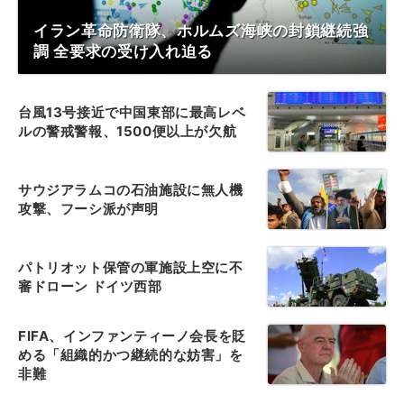
イラン革命防衛隊、ホルムズ海峡の封鎖継続強
調 全要求の受け入れ迫る
台風13号接近で中国東部に最高レベ
ルの警戒警報、1500便以上が欠航
サウジアラムコの石油施設に無人機
攻撃、フーシ派が声明
パトリオット保管の軍施設上空に不
審ドローン ドイツ西部
FIFA、インファンティーノ会長を貶
める「組織的かつ継続的な妨害」を
非難