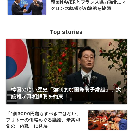
韓国NAVERとフランス協力強化…マ
クロン大統領がAI連携を協議
Top stories
韓国の暗い歴史「強制的な国際養子縁組」、大
統領が真相解明を約束
「1個3000円超もすべきではない」
ブリトーの価格めぐる議論、米共和
党の「内戦」に発展