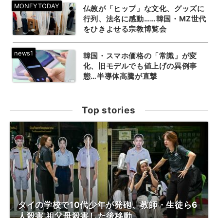
仏教が「ヒップ」な文化、グッズに
行列、法名に感動……韓国・MZ世代
をひきよせる宗教博覧会
韓国・スマホ価格の「常識」が変
化、旧モデルでも値上げの異例事
態…半導体高騰が直撃
Top stories
タイの学校で10代少年が発砲、教師・生徒ら6
人殺害 祖父母殺害した後移動