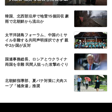
韓国、北西部沿岸で地雷15個回収 豪
雨で北朝鮮から流出か
太平洋諸島フォーラム、中国のミサ
イル非難する共同声明採択できず 親
中2か国が反対
国連事務総長、ロシアとウクライナ
両国を非難 民間人狙った攻撃めぐり
北朝鮮指導部、夏バテ対策に犬肉ス
ープ「補身湯」推奨