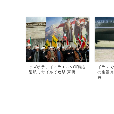
ヒズボラ、イスラエルの軍艦を
イランで
巡航ミサイルで攻撃 声明
の乗組員
表