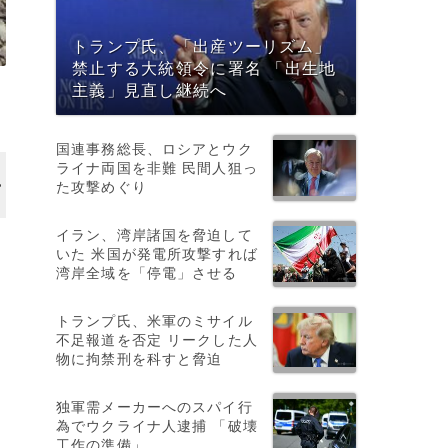
トランプ氏、「出産ツーリズム」
禁止する大統領令に署名 「出生地
主義」見直し継続へ
国連事務総長、ロシアとウク
ライナ両国を非難 民間人狙っ
た攻撃めぐり
イラン、湾岸諸国を脅迫して
いた 米国が発電所攻撃すれば
湾岸全域を「停電」させる
トランプ氏、米軍のミサイル
不足報道を否定 リークした人
物に拘禁刑を科すと脅迫
独軍需メーカーへのスパイ行
為でウクライナ人逮捕 「破壊
工作の準備」