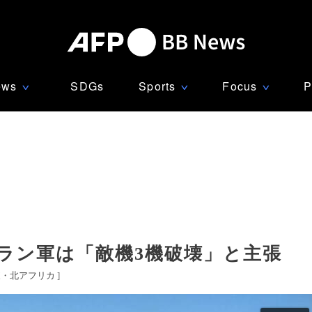
ews
SDGs
Sports
Focus
P
∨
∨
∨
ラン軍は「敵機3機破壊」と主張
東・北アフリカ
]