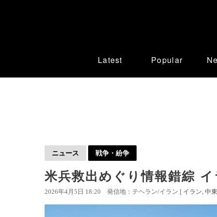
Latest
Popular
N
ニュース
戦争・紛争
米兵救出めぐり情報錯綜 イ
2026年4月5日 18:20
発信地：テヘラン/イラン [
イラン
中