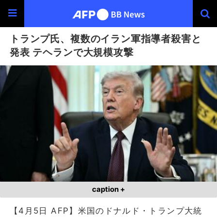
トランプ氏、複数のイラン軍指導者殺害と
発表 テヘランで大規模攻撃
caption +
【4月5日 AFP】米国のドナルド・トランプ大統