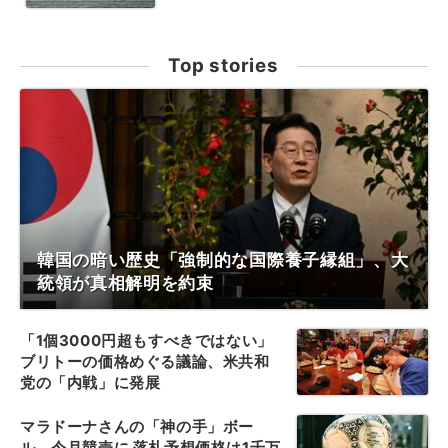
Top stories
韓国の暗い歴史「強制的な国際養子縁組」、大
統領が真相解明を約束
「1個3000円超もすべきではない」
ブリトーの価格めぐる議論、米共和
党の「内戦」に発展
マラドーナさんの「神の手」ボー
ル、今月競売に 落札予想価格は1千万