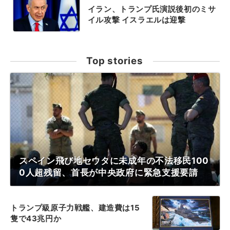
イラン、トランプ氏演説後初のミサ
イル攻撃 イスラエルは迎撃
Top stories
スペイン飛び地セウタに未成年の不法移民100
0人超残留、首長が中央政府に緊急支援要請
トランプ級原子力戦艦、建造費は15
隻で43兆円か