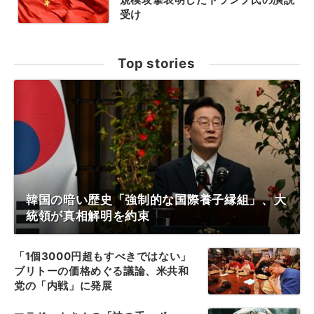
受け
Top stories
韓国の暗い歴史「強制的な国際養子縁組」、大
統領が真相解明を約束
「1個3000円超もすべきではない」
ブリトーの価格めぐる議論、米共和
党の「内戦」に発展