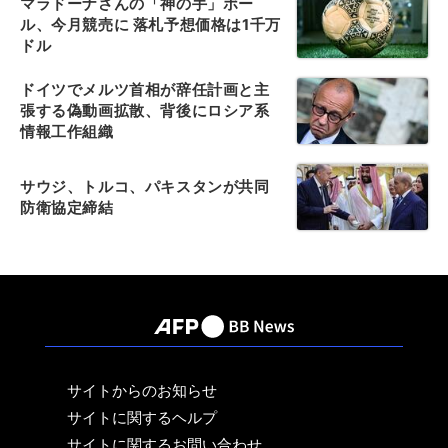
マラドーナさんの「神の手」ボー
ル、今月競売に 落札予想価格は1千万
ドル
ドイツでメルツ首相が辞任計画と主
張する偽動画拡散、背後にロシア系
情報工作組織
サウジ、トルコ、パキスタンが共同
防衛協定締結
サイトからのお知らせ
サイトに関するヘルプ
サイトに関するお問い合わせ