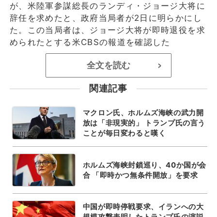
が、米陸軍参謀総長のランディ・ジョージ大将に
辞任を求めたと、政府当局者が2日に明らかにし
た。この当局者は、ジョージ大将が即時退役を求
められたとする米CBSの報道を確認した
全文を読む
>
関連記事
マクロン氏、ホルムズ海峡の武力開
放は「非現実的」 トランプ氏の言う
ことが毎日変わると嘆く
ホルムズ海峡封鎖巡り、40か国が会
合 「即時かつ無条件開放」を要求
中国が即時停戦要求、イランへの大
規模攻撃表明したトランプ氏の演説