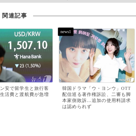
関連記事
ン安で留学生と旅行客
韓国ドラマ「ウ・ヨンウ」OTT
生活費と渡航費が急増
配信巡る著作権訴訟、二審も脚
本家側敗訴…追加の使用料請求
は認められず