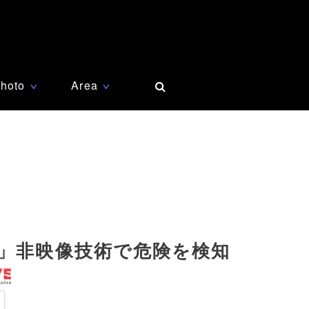
hoto
Area
∨
∨
型」非映像技術で危険を検知