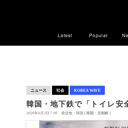
Latest
Popular
N
ニュース
社会
KOREA WAVE
韓国・地下鉄で「トイレ安
2026年4月3日 7:00
発信地：韓国 [
韓国・北朝鮮
]