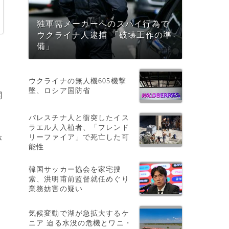
独軍需メーカーへのスパイ行為で
ウクライナ人逮捕 「破壊工作の準
備」
地
ウクライナの無人機605機撃
墜、ロシア国防省
関
パレスチナ人と衝突したイス
ラエル人入植者、「フレンド
リーファイア」で死亡した可
が
能性
に
韓国サッカー協会を家宅捜
索、洪明甫前監督就任めぐり
業務妨害の疑い
ー
気候変動で湖が急拡大するケ
ニア 迫る水没の危機とワニ・