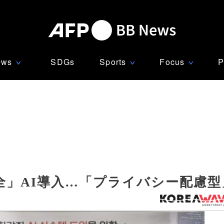
ews
SDGs
Sports
Focus
P
∨
∨
∨
全」AI導入…「プライバシー配慮