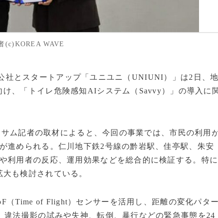
)KOREA WAVE
交通公社とスタートアップ「ユニユニ（UNIUNI）」は2日、
、「トイレ危険感知AIシステム（Savvy）」の導入に
ボンサム記者の取材によると、今回の事業では、市民の利用
が進められる。仁川地下鉄2号線の黔岩駅、佳亭駅、朱安
性や利用者の反応、運用効果などを総合的に検証する。特
拡大も検討されている。
（Time of Flight）センサーを活用し、距離の変化パタ
。違法撮影の試みや失神、転倒、暴行などの緊急事態を24