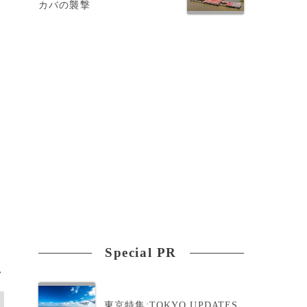
カバの襲撃
Special PR
>
東京特集:TOKYO UPDATES