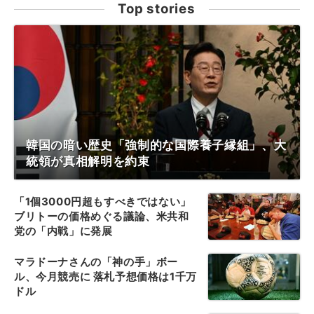
Top stories
韓国の暗い歴史「強制的な国際養子縁組」、大
統領が真相解明を約束
「1個3000円超もすべきではない」
ブリトーの価格めぐる議論、米共和
党の「内戦」に発展
マラドーナさんの「神の手」ボー
ル、今月競売に 落札予想価格は1千万
ドル