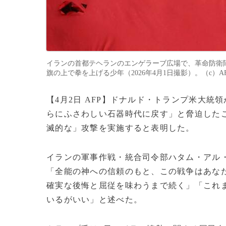
イランの首都テヘランのエンゲラーブ広場で、革命防衛隊
旗の上で拳を上げる少年（2026年4月1日撮影）。（c）A
【4月2日 AFP】ドナルド・トランプ米大統
らにふさわしい石器時代に戻す」と脅迫した
滅的な」攻撃を実施すると表明した。
イランの軍事作戦・統合司令部ハタム・アル
「全能の神への信頼のもと、この戦争はあな
確実な後悔と屈従を味わうまで続く」「これ
いるがいい」と述べた。