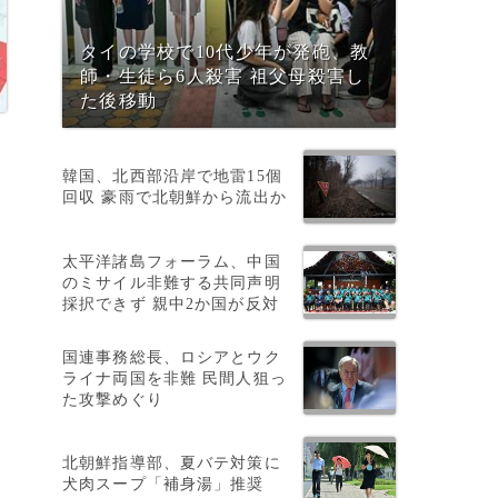
タイの学校で10代少年が発砲、教
師・生徒ら6人殺害 祖父母殺害し
た後移動
韓国、北西部沿岸で地雷15個
回収 豪雨で北朝鮮から流出か
壊
太平洋諸島フォーラム、中国
のミサイル非難する共同声明
採択できず 親中2か国が反対
国連事務総長、ロシアとウク
ライナ両国を非難 民間人狙っ
た攻撃めぐり
北朝鮮指導部、夏バテ対策に
犬肉スープ「補身湯」推奨