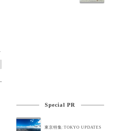
撃
>
Special PR
東京特集:TOKYO UPDATES