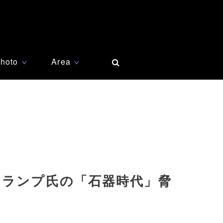
hoto
Area
∨
∨
トランプ氏の「石器時代」脅