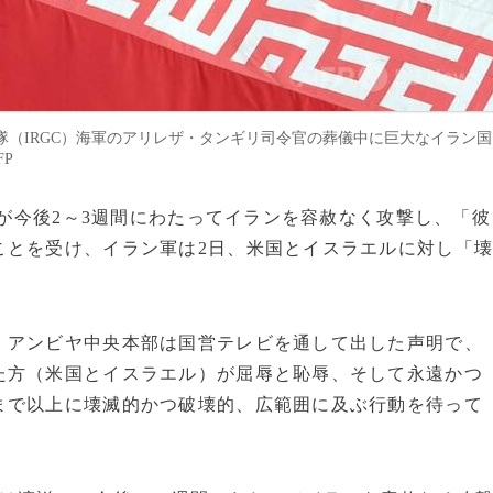
（IRGC）海軍のアリレザ・タンギリ司令官の葬儀中に巨大なイラン国
FP
領が今後2～3週間にわたってイランを容赦なく攻撃し、「彼
ことを受け、イラン軍は2日、米国とイスラエルに対し「
・アンビヤ中央本部は国営テレビを通して出した声明で、
た方（米国とイスラエル）が屈辱と恥辱、そして永遠かつ
まで以上に壊滅的かつ破壊的、広範囲に及ぶ行動を待って