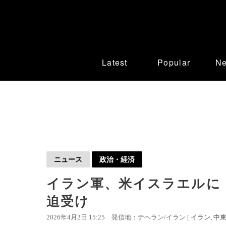
Latest
Popular
N
ニュース
政治・経済
イラン軍、米イスラエルに
迫受け
2026年4月2日 15:25
発信地：テヘラン/イラン [
イラン
中