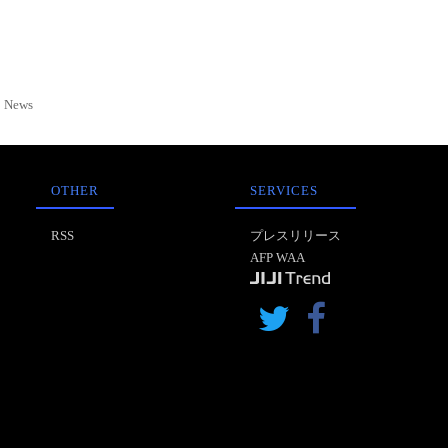
News
OTHER
SERVICES
RSS
プレスリリース
AFP WAA