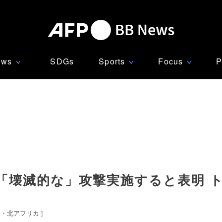
ews
SDGs
Sports
Focus
P
∨
∨
∨
「壊滅的な」攻撃実施すると表明 
東・北アフリカ
]