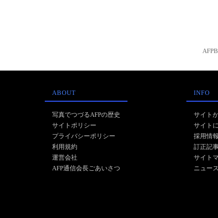
AFP
ABOUT
INFO
写真でつづるAFPの歴史
サイト
サイトポリシー
サイト
プライバシーポリシー
採用情
利用規約
訂正記
運営会社
サイト
AFP通信会長ごあいさつ
ニュー