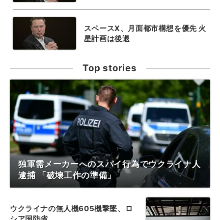
スペースX、月面都市構想を優先 火
星計画は後退
Top stories
独軍需メーカーへのスパイ行為でウクライナ人
逮捕 「破壊工作の準備」
ウクライナの無人機605機撃墜、ロ
シア国防省