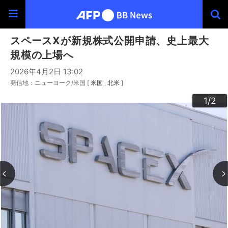
スペースXが新規株式公開申請、史上最大
規模の上場へ
2026年4月2日 13:02
発信地：ニューヨーク/米国 [
米国
北米
]
2
1
/2
/2