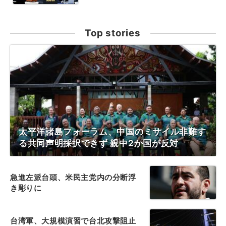
Top stories
太平洋諸島フォーラム、中国のミサイル非難す
る共同声明採択できず 親中2か国が反対
急進左派台頭、米民主党内の分断浮
き彫りに
台湾軍、大規模演習で台北攻撃阻止